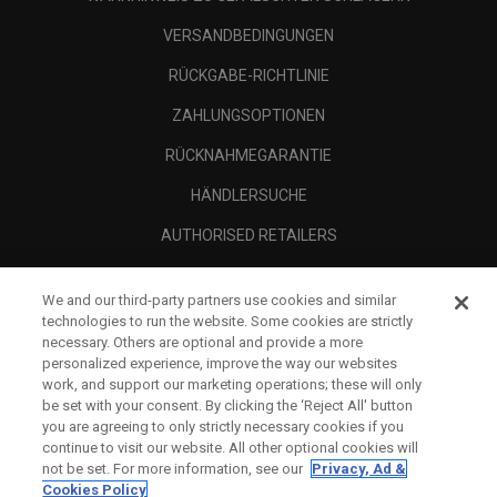
VERSANDBEDINGUNGEN
RÜCKGABE-RICHTLINIE
ZAHLUNGSOPTIONEN
RÜCKNAHMEGARANTIE
HÄNDLERSUCHE
AUTHORISED RETAILERS
SCAM AWARENESS
We and our third-party partners use cookies and similar
UNTERNEHMENSPROFIL
technologies to run the website. Some cookies are strictly
necessary. Others are optional and provide a more
RECHTLICHES-
personalized experience, improve the way our websites
work, and support our marketing operations; these will only
be set with your consent. By clicking the ‘Reject All' button
you are agreeing to only strictly necessary cookies if you
continue to visit our website. All other optional cookies will
not be set. For more information, see our
Privacy, Ad &
Cookies Policy