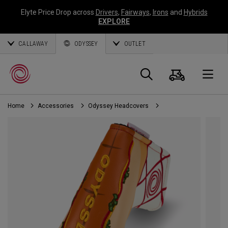
Elyte Price Drop across
Drivers
,
Fairways
,
Irons
and
Hybrids
EXPLORE
CALLAWAY
ODYSSEY
OUTLET
Warenk
Suche
O
Home
Accessories
Odyssey Headcovers
Callaway
Golf