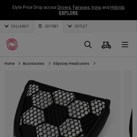
Elyte Price Drop across
Drivers
,
Fairways
,
Irons
and
Hybrids
EXPLORE
CALLAWAY
ODYSSEY
OUTLET
Warenk
Suche
O
Home
Accessories
Odyssey Headcovers
Callaway
Golf