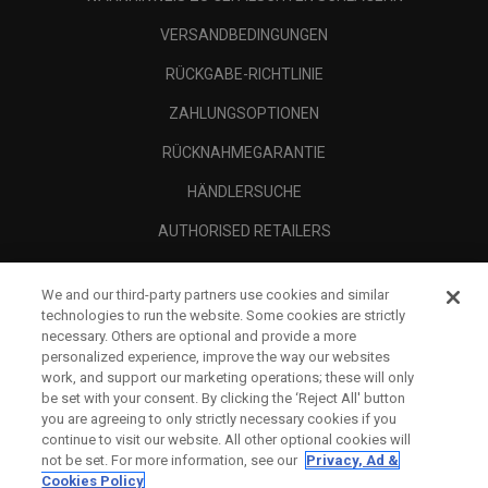
VERSANDBEDINGUNGEN
RÜCKGABE-RICHTLINIE
ZAHLUNGSOPTIONEN
RÜCKNAHMEGARANTIE
HÄNDLERSUCHE
AUTHORISED RETAILERS
SCAM AWARENESS
We and our third-party partners use cookies and similar
UNTERNEHMENSPROFIL
technologies to run the website. Some cookies are strictly
necessary. Others are optional and provide a more
RECHTLICHES-
personalized experience, improve the way our websites
work, and support our marketing operations; these will only
be set with your consent. By clicking the ‘Reject All' button
you are agreeing to only strictly necessary cookies if you
continue to visit our website. All other optional cookies will
not be set. For more information, see our
Privacy, Ad &
Cookies Policy