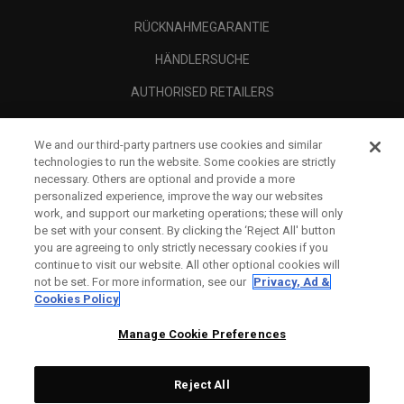
RÜCKNAHMEGARANTIE
HÄNDLERSUCHE
AUTHORISED RETAILERS
SCAM AWARENESS
We and our third-party partners use cookies and similar
UNTERNEHMENSPROFIL
technologies to run the website. Some cookies are strictly
necessary. Others are optional and provide a more
RECHTLICHES-
personalized experience, improve the way our websites
work, and support our marketing operations; these will only
be set with your consent. By clicking the ‘Reject All' button
you are agreeing to only strictly necessary cookies if you
continue to visit our website. All other optional cookies will
not be set. For more information, see our
Privacy, Ad &
Cookies Policy
Manage Cookie Preferences
Reject All