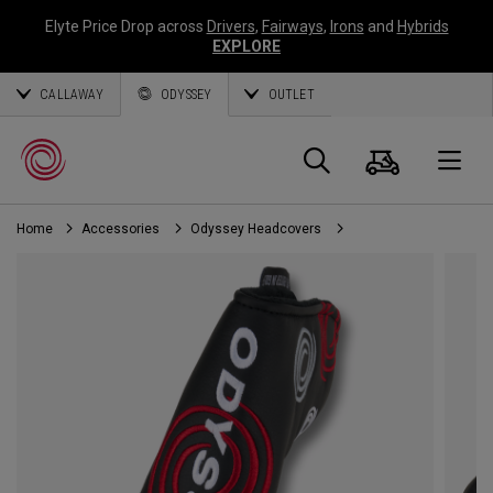
Elyte Price Drop across
Drivers
,
Fairways
,
Irons
and
Hybrids
EXPLORE
CALLAWAY
ODYSSEY
OUTLET
Warenk
Suche
O
Home
Accessories
Odyssey Headcovers
Callaway
Golf