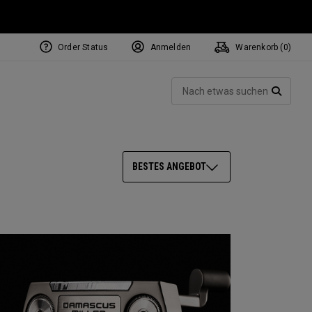
Order Status
Anmelden
Warenkorb (
0
)
NEW Tri-Hot Square 2 Square
ollection
Such
Putters
SUCH
BESTES ANGEBOT