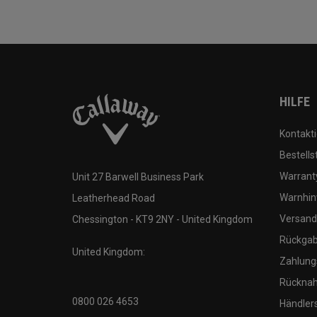
HILFE
Kontakti
Bestells
Warranty
Unit 27 Barwell Business Park
Warnhin
Leatherhead Road
Versand
Chessington - KT9 2NY - United Kingdom
Rückgabe
United Kingdom:
Zahlung
Rücknah
0800 026 4653
Händler