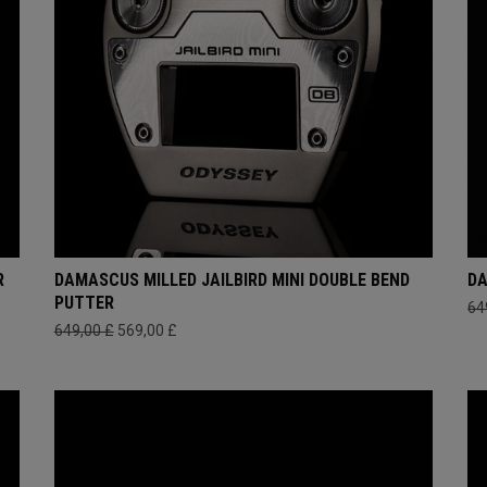
R
DAMASCUS MILLED JAILBIRD MINI DOUBLE BEND
DA
PUTTER
64
649,00 £
569,00 £