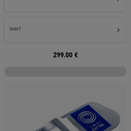
und entsprechender Schlagflächenrotation. Dieser Putter
mit unserem Ai-ONE Insert verfügt über einen
Aluminiumträger und die markante White Hot Urethan-
Schlagfläche sowie unseren neuen SL 90 Stroke Lab
SHAFT
Stahlschaft.
299.00
€