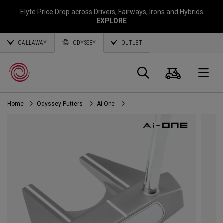
Elyte Price Drop across
Drivers
,
Fairways
,
Irons
and
Hybrids
EXPLORE
CALLAWAY
ODYSSEY
OUTLET
Warenk
Suche
O
Home
Odyssey Putters
Ai-One
Callaway
Golf