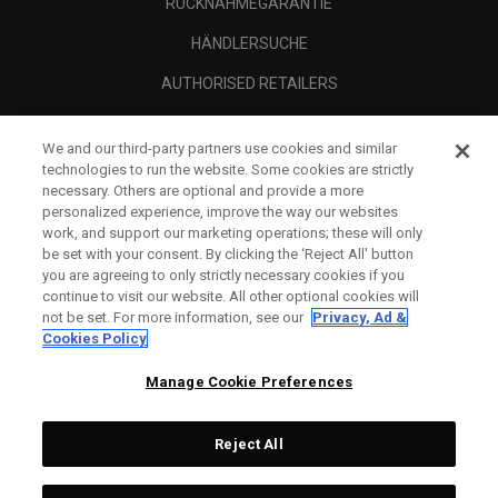
RÜCKNAHMEGARANTIE
HÄNDLERSUCHE
AUTHORISED RETAILERS
SCAM AWARENESS
We and our third-party partners use cookies and similar
UNTERNEHMENSPROFIL
technologies to run the website. Some cookies are strictly
necessary. Others are optional and provide a more
RECHTLICHES-
personalized experience, improve the way our websites
work, and support our marketing operations; these will only
be set with your consent. By clicking the ‘Reject All' button
you are agreeing to only strictly necessary cookies if you
continue to visit our website. All other optional cookies will
not be set. For more information, see our
Privacy, Ad &
Cookies Policy
Manage Cookie Preferences
Reject All