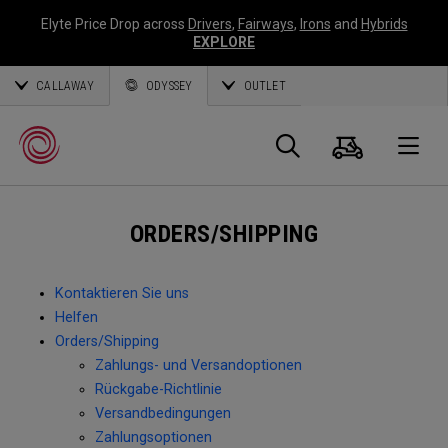
Elyte Price Drop across
Drivers
,
Fairways
,
Irons
and
Hybrids
EXPLORE
CALLAWAY
ODYSSEY
OUTLET
Warenk
Suche
O
ORDERS/SHIPPING
Callaway
Golf
Kontaktieren Sie uns
Helfen
Orders/Shipping
Zahlungs- und Versandoptionen
Rückgabe-Richtlinie
Versandbedingungen
Zahlungsoptionen