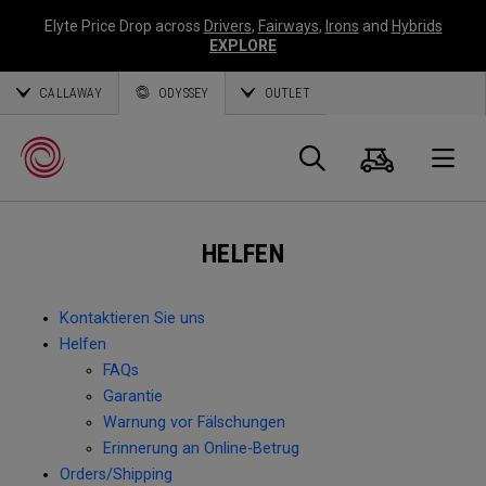
Elyte Price Drop across
Drivers
,
Fairways
,
Irons
and
Hybrids
EXPLORE
CALLAWAY
ODYSSEY
OUTLET
Warenk
Suche
O
HELFEN
Callaway
Golf
Kontaktieren Sie uns
Helfen
FAQs
Garantie
Warnung vor Fälschungen
Erinnerung an Online-Betrug
Orders/Shipping