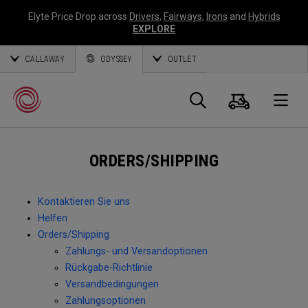
Elyte Price Drop across
Drivers
,
Fairways
,
Irons
and
Hybrids
EXPLORE
CALLAWAY
ODYSSEY
OUTLET
Warenk
Suche
O
ORDERS/SHIPPING
Callaway
Golf
Kontaktieren Sie uns
Helfen
Orders/Shipping
Zahlungs- und Versandoptionen
Rückgabe-Richtlinie
Versandbedingungen
Zahlungsoptionen