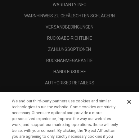
WARRANTY INFO
WARNHINWEIS ZU GEFÄLSCHTEN SCHLÄGERN
VERSANDBEDINGUNGEN
RÜCKGABE-RICHTLINIE
ZAHLUNGSOPTIONEN
RÜCKNAHMEGARANTIE
HÄNDLERSUCHE
AUTHORISED RETAILERS
SCAM AWARENESS
We and our third-party partners use cookies and similar
UNTERNEHMENSPROFIL
technologies to run the website. Some cookies are strictly
necessary. Others are optional and provide a more
RECHTLICHES-
personalized experience, improve the way our websites
work, and support our marketing operations; these will only
be set with your consent. By clicking the ‘Reject All' button
you are agreeing to only strictly necessary cookies if you