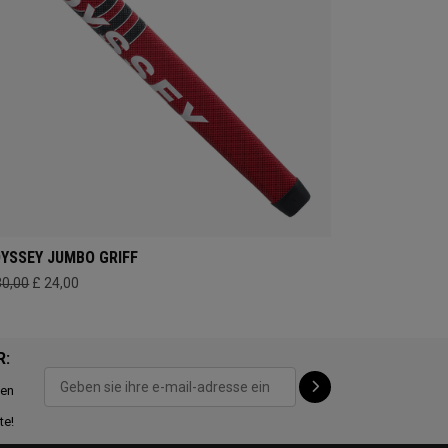
YSSEY JUMBO GRIFF
30,00
£ 24,00
R:
ten
te!