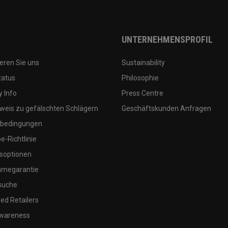
UNTERNEHMENSPROFIL
eren Sie uns
Sustainability
tatus
Philosophie
 Info
Press Centre
weis zu gefälschten Schlägern
Geschäftskunden Anfragen
bedingungen
-Richtlinie
soptionen
megarantie
suche
ed Retailers
wareness