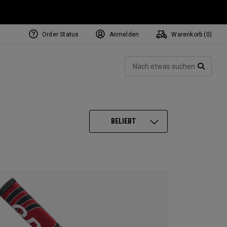
Order Status
Anmelden
Warenkorb (
0
)
NEW Tri-Hot Square 2 Square
ollection
Such
Putters
SUCH
BELIEBT