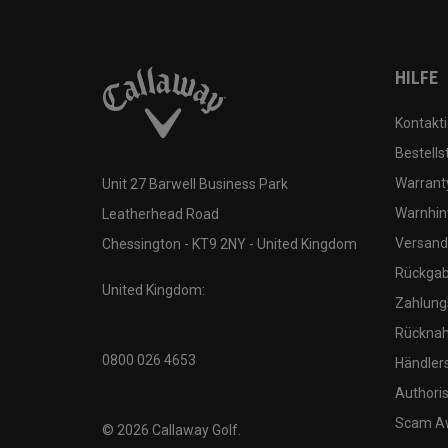
HILFE
Kontakti
Bestells
Warranty
Unit 27 Barwell Business Park
Warnhin
Leatherhead Road
Versand
Chessington - KT9 2NY - United Kingdom
Rückgabe
United Kingdom:
Zahlung
Rücknah
0800 026 4653
Händler
Authoris
Scam A
©
2026
Callaway Golf.