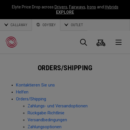
Elyte Price Drop across
Drivers
,
Fairways
,
Irons
and
Hybrids
EXPLORE
CALLAWAY
ODYSSEY
OUTLET
Warenk
Suche
O
ORDERS/SHIPPING
Callaway
Golf
Kontaktieren Sie uns
Helfen
Orders/Shipping
Zahlungs- und Versandoptionen
Rückgabe-Richtlinie
Versandbedingungen
Zahlungsoptionen