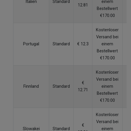
Italien
Standard
einem
12.81
W
Bestellwert
€170.00
Kostenloser
Versand bei
Portugal
Standard
€ 12.3
einem
W
Bestellwert
€170.00
Kostenloser
Versand bei
€
Finnland
Standard
einem
12.71
W
Bestellwert
€170.00
Kostenloser
Versand bei
€
Slowakei
Standard
einem