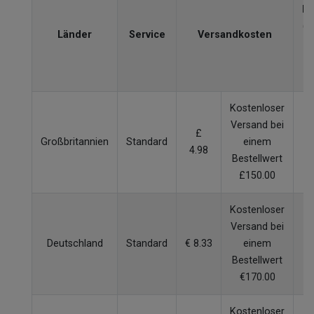
Li
(W
Länder
Service
Versandkosten
V
Kostenloser
Versand bei
£
Großbritannien
Standard
einem
4.98
W
Bestellwert
£150.00
Kostenloser
Versand bei
Deutschland
Standard
€ 8.33
einem
W
Bestellwert
€170.00
Kostenloser