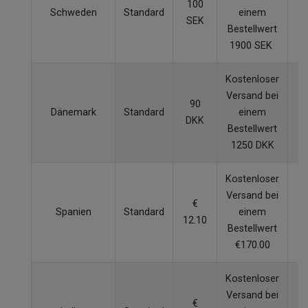
100
Schweden
Standard
einem
SEK
W
Bestellwert
1900 SEK
Kostenloser
Versand bei
90
Dänemark
Standard
einem
DKK
W
Bestellwert
1250 DKK
Kostenloser
Versand bei
€
Spanien
Standard
einem
12.10
W
Bestellwert
€170.00
Kostenloser
Versand bei
€