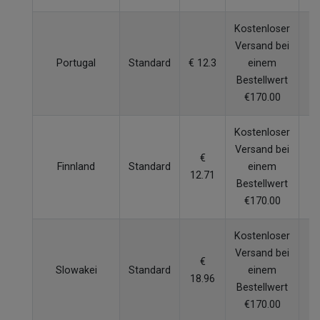
Kostenloser
Versand bei
Portugal
Standard
€ 12.3
einem
6
Bestellwert
€170.00
Kostenloser
Versand bei
€
Finnland
Standard
einem
6
12.71
Bestellwert
€170.00
Kostenloser
Versand bei
€
Slowakei
Standard
einem
5
18.96
Bestellwert
€170.00