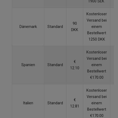
1900 SEK
Kostenloser
Versand bei
90
Dänemark
Standard
einem
5
DKK
Bestellwert
1250 DKK
Kostenloser
Versand bei
€
Spanien
Standard
einem
5
12.10
Bestellwert
€170.00
Kostenloser
Versand bei
€
Italien
Standard
einem
5
12.81
Bestellwert
€170.00