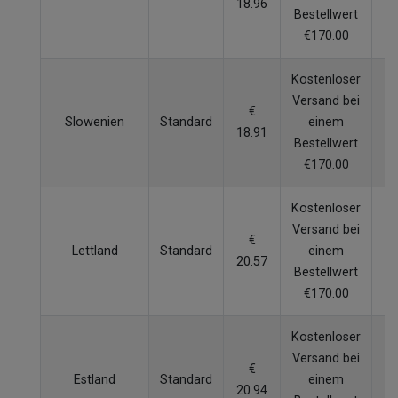
18.96
W
Bestellwert
€170.00
Kostenloser
Versand bei
€
Slowenien
Standard
einem
18.91
W
Bestellwert
€170.00
Kostenloser
Versand bei
€
Lettland
Standard
einem
20.57
W
Bestellwert
€170.00
Kostenloser
Versand bei
€
Estland
Standard
einem
20.94
W