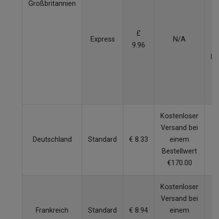
Großbritannien
W
£
Express
N/A
9.96
p
Be
v
Kostenloser
Versand bei
Deutschland
Standard
€ 8.33
einem
4
Bestellwert
€170.00
Kostenloser
Versand bei
Frankreich
Standard
€ 8.94
einem
5