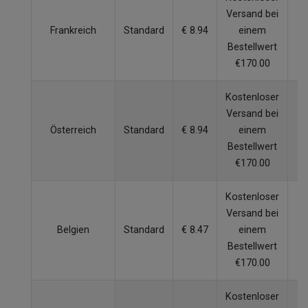
Versand bei
Frankreich
Standard
€ 8.94
einem
W
Bestellwert
€170.00
Kostenloser
Versand bei
Österreich
Standard
€ 8.94
einem
W
Bestellwert
€170.00
Kostenloser
Versand bei
Belgien
Standard
€ 8.47
einem
W
Bestellwert
€170.00
Kostenloser