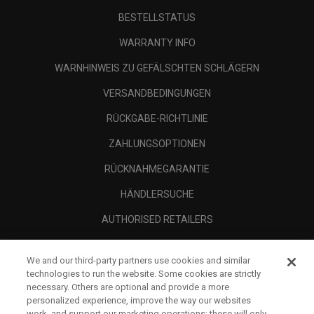
BESTELLSTATUS
WARRANTY INFO
WARNHINWEIS ZU GEFÄLSCHTEN SCHLÄGERN
VERSANDBEDINGUNGEN
RÜCKGABE-RICHTLINIE
ZAHLUNGSOPTIONEN
RÜCKNAHMEGARANTIE
HÄNDLERSUCHE
AUTHORISED RETAILERS
SCAM AWARENESS
We and our third-party partners use cookies and similar
UNTERNEHMENSPROFIL
technologies to run the website. Some cookies are strictly
necessary. Others are optional and provide a more
RECHTLICHES-
personalized experience, improve the way our websites
work, and support our marketing operations; these will only