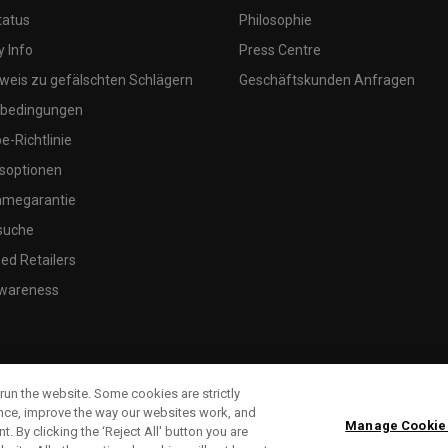
tatus
Philosophie
 Info
Press Centre
weis zu gefälschten Schlägern
Geschäftskunden Anfragen
bedingungen
-Richtlinie
soptionen
megarantie
suche
ed Retailers
wareness
run the website. Some cookies are strictly
ence, improve the way our websites work, and
Manage Cookie
. By clicking the ‘Reject All' button you are