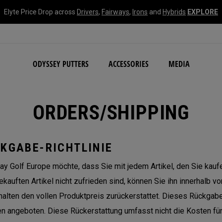
Elyte Price Drop across
Drivers
,
Fairways
,
Irons
and
Hybrids
EXPLORE
NEW Damascus Milled C
ODYSSEY PUTTERS
ACCESSORIES
MEDIA
ORDERS/SHIPPING
KGABE-RICHTLINIE
ay Golf Europe möchte, dass Sie mit jedem Artikel, den Sie kau
kauften Artikel nicht zufrieden sind, können Sie ihn innerhalb
halten den vollen Produktpreis zurückerstattet. Dieses Rückgabe
n angeboten. Diese Rückerstattung umfasst nicht die Kosten für 