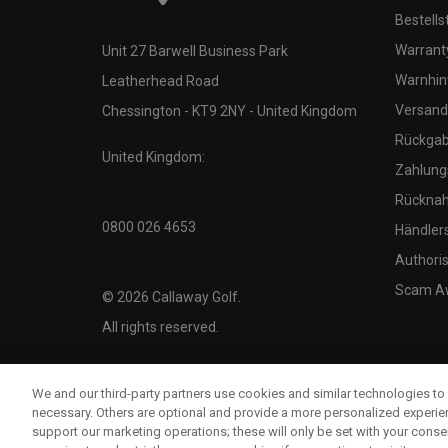
Bestells
Warranty
Unit 27 Barwell Business Park
Warnhin
Leatherhead Road
Versand
Chessington - KT9 2NY - United Kingdom
Rückgabe
United Kingdom:
Zahlung
Rücknah
0800 026 4653
Händler
Authoris
Scam A
©
2026
Callaway Golf.
All rights reserved.
We and our third-party partners use cookies and similar technologies to 
necessary. Others are optional and provide a more personalized experi
support our marketing operations; these will only be set with your consent