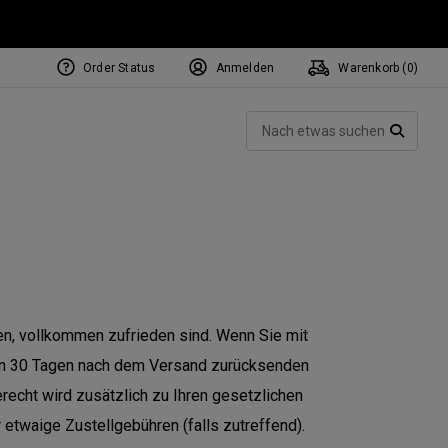
Order Status
Anmelden
Warenkorb (
0
)
NEW Tri-Hot Square 2 Square
ollection
Such
Putters
SUCH
fen, vollkommen zufrieden sind. Wenn Sie mit
 von 30 Tagen nach dem Versand zurücksenden
recht wird zusätzlich zu Ihren gesetzlichen
etwaige Zustellgebühren (falls zutreffend).