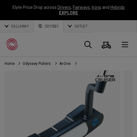
Elyte Price Drop across
Drivers
,
Fairways
,
Irons
and
Hybrids
EXPLORE
CALLAWAY
ODYSSEY
OUTLET
Warenk
Suche
O
Home
Odyssey Putters
Ai-One
Callaway
Golf