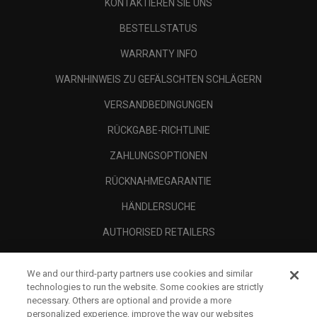
KONTAKTIEREN SIE UNS
BESTELLSTATUS
WARRANTY INFO
WARNHINWEIS ZU GEFÄLSCHTEN SCHLÄGERN
VERSANDBEDINGUNGEN
RÜCKGABE-RICHTLINIE
ZAHLUNGSOPTIONEN
RÜCKNAHMEGARANTIE
HÄNDLERSUCHE
AUTHORISED RETAILERS
SCAM AWARENESS
We and our third-party partners use cookies and similar
UNTERNEHMENSPROFIL
technologies to run the website. Some cookies are strictly
necessary. Others are optional and provide a more
RECHTLICHES-
personalized experience, improve the way our websites