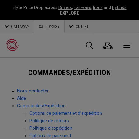
Elyte Price Drop across
Drivers
,
Fairways
,
Irons
and
Hybrids
EXPLORE
CALLAWAY
ODYSSEY
OUTLET
Panier
Recherch
O
COMMANDES/EXPÉDITION
Callaway
Golf
Nous contacter
Aide
Commandes/Expédition
Options de paiement et d’expédition
Politique de retours
Politique d'expédition
Options de paiement