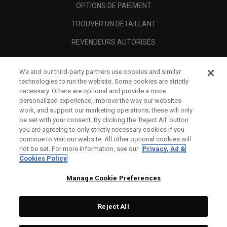
OPTIONS DE PAIEMENT
TROUVER UN DÉTAILLANT
REVENDEURS AUTORISÉS
SCAM AWARENESS
We and our third-party partners use cookies and similar
A PROPOS
technologies to run the website. Some cookies are strictly
necessary. Others are optional and provide a more
MENTIONS LÉGALES
personalized experience, improve the way our websites
work, and support our marketing operations; these will only
be set with your consent. By clicking the ‘Reject All' button
you are agreeing to only strictly necessary cookies if you
continue to visit our website. All other optional cookies will
not be set. For more information, see our
Privacy, Ad &
Cookies Policy
Manage Cookie Preferences
Reject All