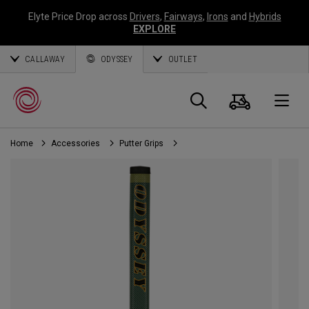
Elyte Price Drop across
Drivers
,
Fairways
,
Irons
and
Hybrids
EXPLORE
CALLAWAY
ODYSSEY
OUTLET
Panier
Recherch
O
Home
Accessories
Putter Grips
Callaway
Golf