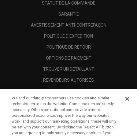
STATUT DE LA COMMANDE
GARANTIE
AVERTISSEMENT ANTI-CONTREFAÇON
POLITIQUE D'EXPÉDITION
POLITIQUE DE RETOUR
OPTIONS DE PAIEMENT
TROUVER UN DÉTAILLANT
REVENDEURS AUTORISÉS
SCAM AWARENESS
We and our third-party partners use cookies and similar
A PROPOS
technologies to run the website. Some cookies are strictly
necessary. Others are optional and provide a more
MENTIONS LÉGALES
personalized experience, improve the way our websites
work, and support our marketing operations; these will only
be set with your consent. By clicking the ‘Reject All' button
you are agreeing to only strictly necessary cookies if you