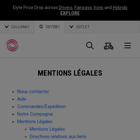
Elyte Price Drop across
Drivers
,
Fairways
,
Irons
and
Hybrids
EXPLORE
CALLAWAY
ODYSSEY
OUTLET
Panier
Recherch
O
MENTIONS LÉGALES
Callaway
Golf
Nous contacter
Aide
Commandes/Expédition
Notre Compagnie
Mentions Légales
Mentions Légales
Directives relatives aux liens