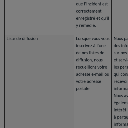
que l'incident est
correctement
enregistré et qu'il
y remédie.
Liste de diffusion
Lorsque vous vous
Nous p
inscrivez à l'une
des inf
de nos listes de
sur nos
diffusion, nous
et serv
recueillons votre
les per
adresse e-mail ou
qui con
votre adresse
recevoi
postale.
informa
Nous a
égalem
intérêt
à parta
informa