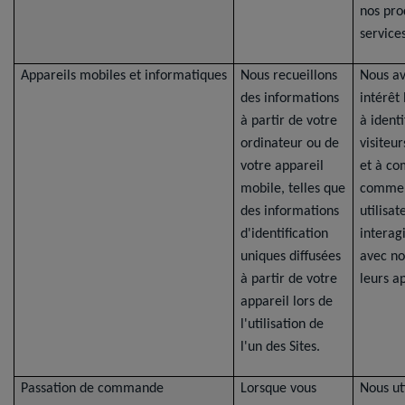
nos pro
services
Appareils mobiles et informatiques
Nous recueillons
Nous a
des informations
intérêt
à partir de votre
à identi
ordinateur ou de
visiteu
votre appareil
et à c
mobile, telles que
commen
des informations
utilisat
d'identification
interag
uniques diffusées
avec no
à partir de votre
leurs ap
appareil lors de
l'utilisation de
l'un des Sites.
Passation de commande
Lorsque vous
Nous ut