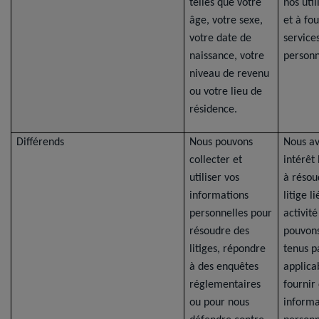
telles que votre
nos util
âge, votre sexe,
et à fou
votre date de
service
naissance, votre
personn
niveau de revenu
ou votre lieu de
résidence.
Différends
Nous pouvons
Nous a
collecter et
intérêt
utiliser vos
à résou
informations
litige l
personnelles pour
activité
résoudre des
pouvons
litiges, répondre
tenus pa
à des enquêtes
applica
réglementaires
fournir
ou pour nous
informa