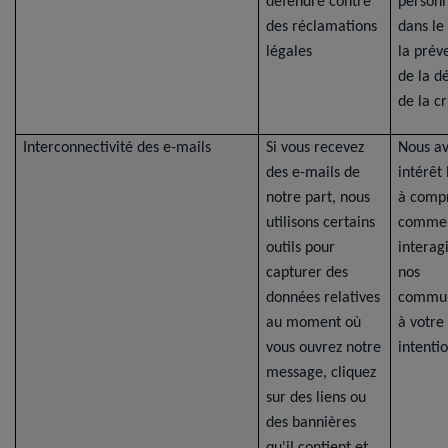
défendre contre
personn
des réclamations
dans le
légales
la prév
de la d
de la cr
Interconnectivité des e-mails
Si vous recevez
Nous a
des e-mails de
intérêt
notre part, nous
à comp
utilisons certains
commen
outils pour
interag
capturer des
nos
données relatives
commun
au moment où
à votre
vous ouvrez notre
intentio
message, cliquez
sur des liens ou
des bannières