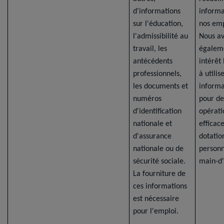
d'informations
informa
sur l'éducation,
nos emp
l'admissibilité au
Nous a
travail, les
égalem
antécédents
intérêt
professionnels,
à utilis
les documents et
informa
numéros
pour de
d'identification
opérati
nationale et
efficac
d'assurance
dotatio
nationale ou de
personn
sécurité sociale.
main-d
La fourniture de
ces informations
est nécessaire
pour l'emploi.