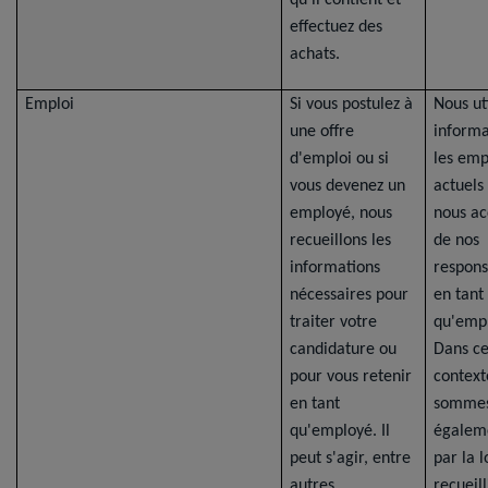
qu'il contient et
effectuez des
achats.
Emploi
Si vous postulez à
Nous uti
une offre
informa
d'emploi ou si
les emp
vous devenez un
actuels
employé, nous
nous ac
recueillons les
de nos
informations
respons
nécessaires pour
en tant
traiter votre
qu'empl
candidature ou
Dans ce
pour vous retenir
context
en tant
somme
qu'employé. Il
égalem
peut s'agir, entre
par la l
autres,
recueill