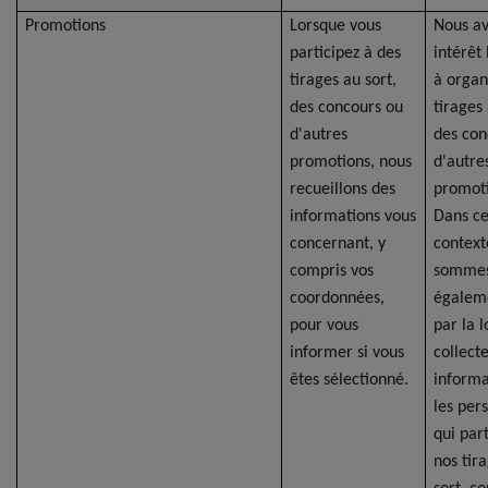
Promotions
Lorsque vous
Nous a
participez à des
intérêt
tirages au sort,
à organ
des concours ou
tirages 
d'autres
des con
promotions, nous
d'autre
recueillons des
promoti
informations vous
Dans ce
concernant, y
context
compris vos
somme
coordonnées,
égalem
pour vous
par la l
informer si vous
collect
êtes sélectionné.
informa
les per
qui par
nos tir