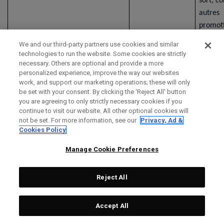
sort, c
autres
promoti
We and our third-party partners use cookies and similar
Recherche et analytique
Nous utilisons les
Nous a
technologies to run the website. Some cookies are strictly
informations
intérêt
necessary. Others are optional and provide a more
personalized experience, improve the way our websites
personnelles que
à analy
work, and support our marketing operations; these will only
vous fournissez
compor
be set with your consent. By clicking the ‘Reject All' button
pour effectuer
et les 
you are agreeing to only strictly necessary cookies if you
continue to visit our website. All other optional cookies will
des recherches et
des clie
not be set. For more information, see our
Privacy, Ad &
des analyses et
visiteur
Cookies Policy
pour mesurer
nous ai
l'efficacité de nos
dévelo
Manage Cookie Preferences
efforts de
nouvea
marketing en
produit
Reject All
ligne et hors ligne
services
et pour
amélior
Accept All
développer des
expéri
produits, des
client e