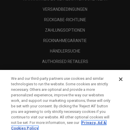
VERSANDBEDINGUNGEN
RÜCKGABE-RICHTLINIE
ZAHLUNGSOPTIONEN
RÜCKNAHMEGARANTIE
HÄNDLERSUCHE
AUTHORISED RETAILERS
SCAM AWARENESS
We and our third-party partners use cookies and similar
UNTERNEHMENSPROFIL
technologies to run the website. Some cookies are strictly
necessary. Others are optional and provide a more
RECHTLICHES-
personalized experience, improve the way our websites
work, and support our marketing operations; these will only
be set with your consent. By clicking the ‘Reject All' button
you are agreeing to only strictly necessary cookies if you
continue to visit our website. All other optional cookies will
not be set. For more information, see our
Privacy, Ad &
Cookies Policy