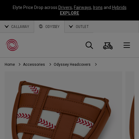
Elyte Price Drop across
Drivers
,
Fairways
,
Irons
and
Hybrids
EXPLORE
CALLAWAY
ODYSSEY
OUTLET
Warenk
Suche
O
Home
Accessories
Odyssey Headcovers
Callaway
Golf