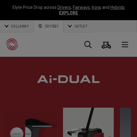
Elyte Price Drop across
Drivers
,
Fairways
,
Irons
and
Hybrids
EXPLORE
CALLAWAY
ODYSSEY
OUTLET
Warenk
Suche
O
Callaway
Golf
CALLAWAY EXKLUSIV