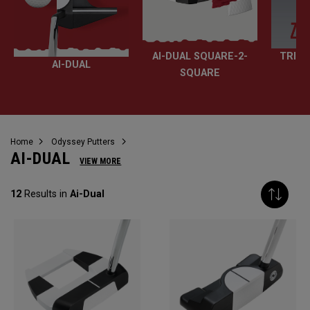
AI-DUAL SQUARE-2-
TRI-H
AI-DUAL
SQUARE
Home
Odyssey Putters
AI-DUAL
VIEW MORE
12
Results in
Ai-Dual