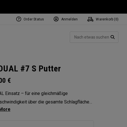
Order Status
Anmelden
Warenkorb (
0
)
NEW Tri-Hot Square 2 Square
ollection
Such
Putters
SUCH
DUAL #7 S Putter
.00
€
L Einsatz – für eine gleichmäßige
schwindigkeit über die gesamte Schlagfläche
nen verbesserten Vorwärtsdrall. Der Ai-DUAL
S mit ikonischer Form ist ein moderner