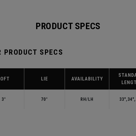
PRODUCT SPECS
R PRODUCT SPECS
STAND
LOFT
LIE
AVAILABILITY
LENG
3°
70°
RH/LH
33",34"