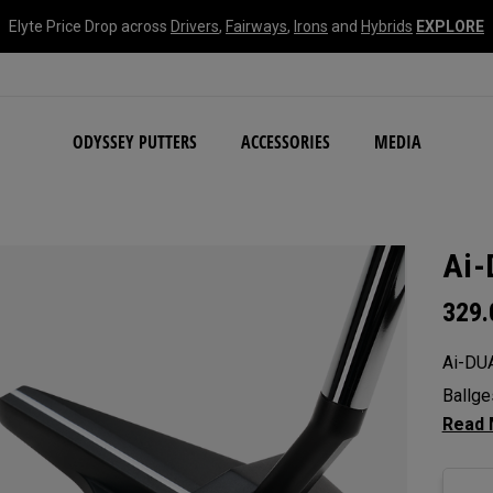
Elyte Price Drop across
Drivers
,
Fairways
,
Irons
and
Hybrids
EXPLORE
NEW Damascus Milled C
ODYSSEY PUTTERS
ACCESSORIES
MEDIA
Ai-
329
Ai-DUA
Ballge
und ei
Seven 