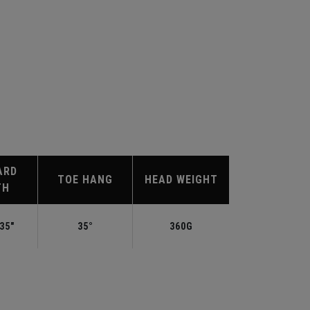
ARD
TOE HANG
HEAD WEIGHT
TH
,35"
35°
360G