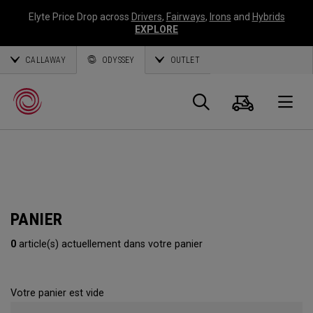
Elyte Price Drop across
Drivers
,
Fairways
,
Irons
and
Hybrids
EXPLORE
CALLAWAY
ODYSSEY
OUTLET
Panier
Recherch
O
Callaway
Golf
PANIER
0
article(s) actuellement dans votre panier
Votre panier est vide