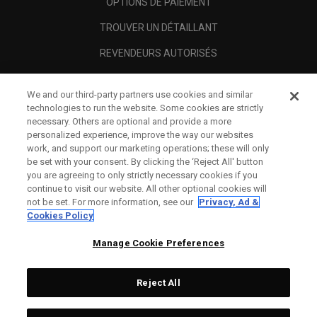
OPTIONS DE PAIEMENT
TROUVER UN DÉTAILLANT
REVENDEURS AUTORISÉS
SCAM AWARENESS
We and our third-party partners use cookies and similar
A PROPOS
technologies to run the website. Some cookies are strictly
necessary. Others are optional and provide a more
MENTIONS LÉGALES
personalized experience, improve the way our websites
work, and support our marketing operations; these will only
be set with your consent. By clicking the ‘Reject All' button
you are agreeing to only strictly necessary cookies if you
continue to visit our website. All other optional cookies will
not be set. For more information, see our
Privacy, Ad &
Cookies Policy
Manage Cookie Preferences
Reject All