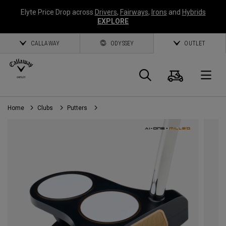
Elyte Price Drop across
Drivers
,
Fairways
,
Irons
and
Hybrids
EXPLORE
CALLAWAY
ODYSSEY
OUTLET
Panier
Recherch
O
Home
Clubs
Putters
Callaway
Golf