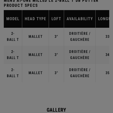
MENS AI-ONE MILLED LE 2-BALL T DB PUTTER
PRODUCT SPECS
MODEL
HEAD TYPE
LOFT
AVAILABILITY
LONGU
2-
DROITIÈRE /
MALLET
3°
33"
BALL T
GAUCHÈRE
2-
DROITIÈRE /
MALLET
3°
34"
BALL T
GAUCHÈRE
2-
DROITIÈRE /
MALLET
3°
35"
BALL T
GAUCHÈRE
GALLERY