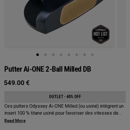
Putter Ai-ONE 2-Ball Milled DB
549.00
€
OUTLET - 40% OFF
Ces putters Odyssey Ai-ONE Milled (ou usiné) intègrent un
insert 100 % titane usiné pour favoriser des vitesses de
balle plus constantes même sur les coups décentrés, pour
que les putts arrivent plus près du trou.