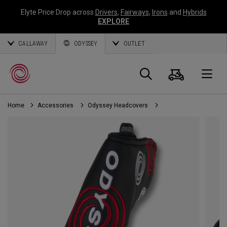
Elyte Price Drop across
Drivers
,
Fairways
,
Irons
and
Hybrids
EXPLORE
CALLAWAY
ODYSSEY
OUTLET
Panier
Recherch
O
Home
Accessories
Odyssey Headcovers
Callaway
Golf