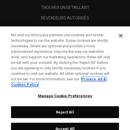
TROUVER UN DÉTAILLANT
REVENDEURS AUTORISÉS
SCAM AWARENESS
We and our third-party partners use cookies and similar
A PROPOS
technologies to run the website. Some cookies are strictly
necessary. Others are optional and provide a more
MENTIONS LÉGALES
personalized experience, improve the way our websites
work, and support our marketing operations; these will only
be set with your consent. By clicking the ‘Reject All' button
you are agreeing to only strictly necessary cookies if you
continue to visit our website. All other optional cookies will
not be set. For more information, see our
Privacy, Ad &
Cookies Policy
Manage Cookie Preferences
Reject All
©
2026
Topgolf Callaway Brands.
Accept All
Tech
CONFIGURE