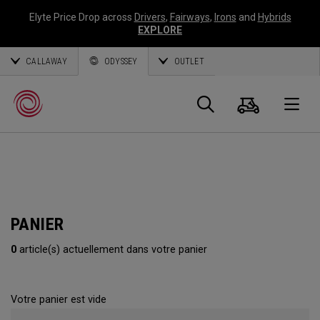
Elyte Price Drop across
Drivers
,
Fairways
,
Irons
and
Hybrids
EXPLORE
CALLAWAY
ODYSSEY
OUTLET
Panier
Recherch
O
Callaway
Golf
PANIER
0
article(s) actuellement dans votre panier
Votre panier est vide