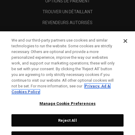
OPTIONS DE PAIEMENT
TROUVER UN DÉTAILLANT
REVENDEURS AUTORISÉS
SCAM AWARENESS
We and our third-party partners use cookies and similar
A PROPOS
technologies to run the website. Some cookies are strictly
necessary. Others are optional and provide a more
MENTIONS LÉGALES
personalized experience, improve the way our websites
work, and support our marketing operations; these will only
be set with your consent. By clicking the ‘Reject All' button
you are agreeing to only strictly necessary cookies if you
continue to visit our website. All other optional cookies will
not be set. For more information, see our
Privacy, Ad &
Cookies Policy
Manage Cookie Preferences
Reject All