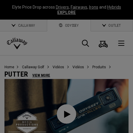
Elyte Price Drop across
Drivers
,
Fairways
,
Irons
and
Hybrids
EXPLORE
CALLAWAY
ODYSSEY
OUTLET
Panier
Recherch
O
Callaway
Golf
Home
Callaway Golf
Vidéos
Vidéos
Produits
PUTTER
VIEW MORE