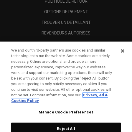
POLITIQUE DE RETOUR
OPTIONS DE PAIEMENT
TROUVER UN DÉTAILLANT
REVENDEURS AUTORISÉS
SCAM AWARENESS
We and our third-party partners use cookies and similar
A PROPOS
technologies to run the website. Some cookies are strictly
necessary. Others are optional and provide a more
MENTIONS LÉGALES
personalized experience, improve the way our websites
work, and support our marketing operations; these will only
be set with your consent. By clicking the ‘Reject All' button
you are agreeing to only strictly necessary cookies if you
continue to visit our website. All other optional cookies will
not be set. For more information, see our
Privacy, Ad &
Cookies Policy
Manage Cookie Preferences
Reject All