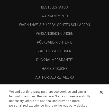
BESTELLSTATUS
WARRANTY INFO
WARNHINWEIS ZU GEFÄLSCHTEN SCHLÄGERN
VERSANDBEDINGUNGEN
RÜCKGABE-RICHTLINIE
ZAHLUNGSOPTIONEN
RÜCKNAHMEGARANTIE
HÄNDLERSUCHE
AUTHORISED RETAILERS
SCAM AWARENESS
We and our third-party partners use cookies and similar
UNTERNEHMENSPROFIL
technologies to run the website. Some cookies are strictly
necessary. Others are optional and provide a more
RECHTLICHES-
personalized experience, improve the way our websites