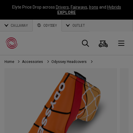
Elyte Price Drop across
Drivers
,
Fairways
,
Irons
and
Hybrids
EXPLORE
CALLAWAY
ODYSSEY
OUTLET
Warenk
Suche
O
Home
Accessories
Odyssey Headcovers
Callaway
Golf