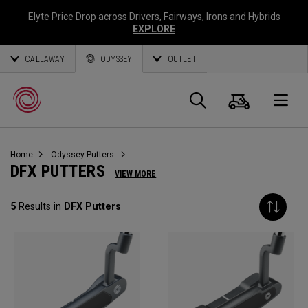
Elyte Price Drop across
Drivers
,
Fairways
,
Irons
and
Hybrids
EXPLORE
CALLAWAY
ODYSSEY
OUTLET
Panier
Recherch
O
Home
Odyssey Putters
Callaway
DFX PUTTERS
VIEW MORE
Golf
5
Results in
DFX Putters