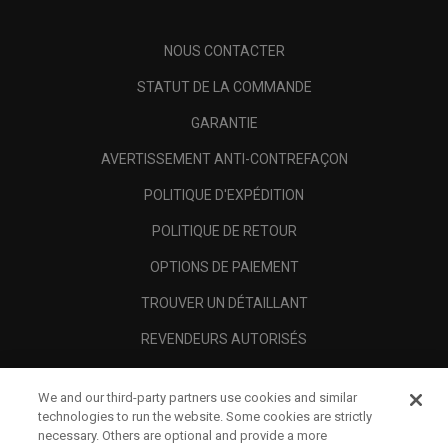
NOUS CONTACTER
STATUT DE LA COMMANDE
GARANTIE
AVERTISSEMENT ANTI-CONTREFAÇON
POLITIQUE D'EXPÉDITION
POLITIQUE DE RETOUR
OPTIONS DE PAIEMENT
TROUVER UN DÉTAILLANT
REVENDEURS AUTORISÉS
SCAM AWARENESS
We and our third-party partners use cookies and similar
A PROPOS
technologies to run the website. Some cookies are strictly
necessary. Others are optional and provide a more