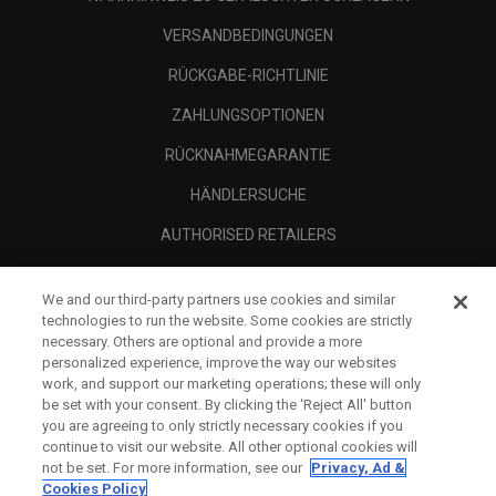
VERSANDBEDINGUNGEN
RÜCKGABE-RICHTLINIE
ZAHLUNGSOPTIONEN
RÜCKNAHMEGARANTIE
HÄNDLERSUCHE
AUTHORISED RETAILERS
SCAM AWARENESS
We and our third-party partners use cookies and similar
UNTERNEHMENSPROFIL
technologies to run the website. Some cookies are strictly
necessary. Others are optional and provide a more
RECHTLICHES-
personalized experience, improve the way our websites
work, and support our marketing operations; these will only
be set with your consent. By clicking the ‘Reject All' button
you are agreeing to only strictly necessary cookies if you
continue to visit our website. All other optional cookies will
not be set. For more information, see our
Privacy, Ad &
Cookies Policy