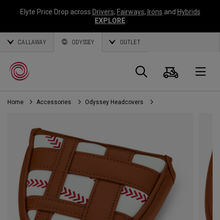
Elyte Price Drop across
Drivers
,
Fairways
,
Irons
and
Hybrids
EXPLORE
CALLAWAY
ODYSSEY
OUTLET
Warenk
Suche
O
Home
Accessories
Odyssey Headcovers
Callaway
Golf