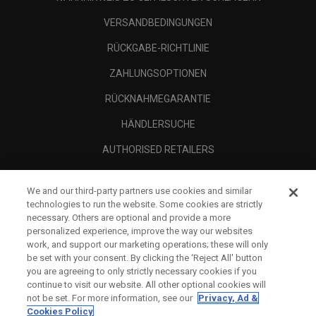
VERSANDBEDINGUNGEN
RÜCKGABE-RICHTLINIE
ZAHLUNGSOPTIONEN
RÜCKNAHMEGARANTIE
HÄNDLERSUCHE
AUTHORISED RETAILERS
SCAM AWARENESS
We and our third-party partners use cookies and similar
UNTERNEHMENSPROFIL
technologies to run the website. Some cookies are strictly
necessary. Others are optional and provide a more
RECHTLICHES-
personalized experience, improve the way our websites
work, and support our marketing operations; these will only
be set with your consent. By clicking the ‘Reject All' button
you are agreeing to only strictly necessary cookies if you
continue to visit our website. All other optional cookies will
not be set. For more information, see our
Privacy, Ad &
Cookies Policy