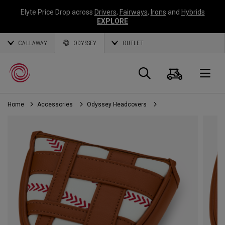
Elyte Price Drop across
Drivers
,
Fairways
,
Irons
and
Hybrids
EXPLORE
CALLAWAY
ODYSSEY
OUTLET
Warenk
Suche
O
Home
Accessories
Odyssey Headcovers
Callaway
Golf