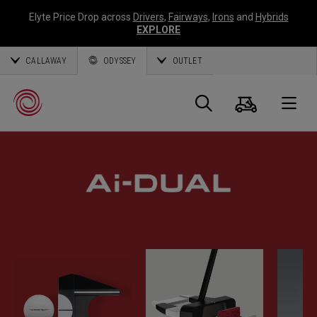
Elyte Price Drop across
Drivers
,
Fairways
,
Irons
and
Hybrids
EXPLORE
CALLAWAY
ODYSSEY
OUTLET
Warenk
Suche
O
Callaway
Golf
CALLAWAY EXKLUSIV