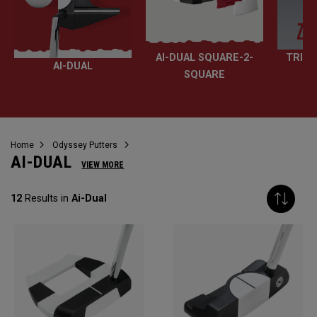
AI-DUAL SQUARE-2-
TRI-H
AI-DUAL
SQUARE
Home
Odyssey Putters
AI-DUAL
VIEW MORE
12
Results in
Ai-Dual