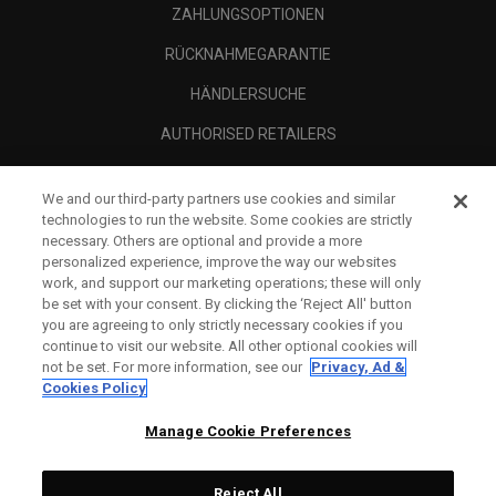
ZAHLUNGSOPTIONEN
RÜCKNAHMEGARANTIE
HÄNDLERSUCHE
AUTHORISED RETAILERS
SCAM AWARENESS
We and our third-party partners use cookies and similar
UNTERNEHMENSPROFIL
technologies to run the website. Some cookies are strictly
necessary. Others are optional and provide a more
RECHTLICHES-
personalized experience, improve the way our websites
work, and support our marketing operations; these will only
be set with your consent. By clicking the ‘Reject All' button
you are agreeing to only strictly necessary cookies if you
continue to visit our website. All other optional cookies will
not be set. For more information, see our
Privacy, Ad &
Cookies Policy
Manage Cookie Preferences
Reject All