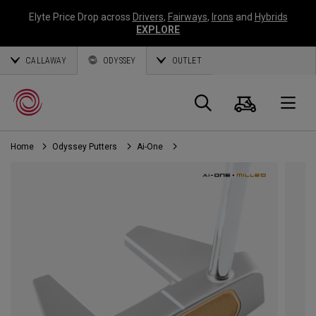
Elyte Price Drop across
Drivers
,
Fairways
,
Irons
and
Hybrids
EXPLORE
CALLAWAY
ODYSSEY
OUTLET
Warenk
Suche
O
Home
Odyssey Putters
Ai-One
Callaway
Golf