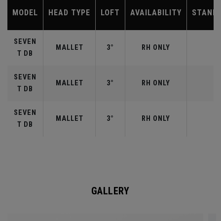
MODEL
HEAD TYPE
LOFT
AVAILABILITY
STAND
SEVEN
MALLET
3°
RH ONLY
T DB
SEVEN
MALLET
3°
RH ONLY
T DB
SEVEN
MALLET
3°
RH ONLY
T DB
GALLERY