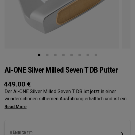
Ai-ONE Silver Milled Seven T DB Putter
449.00
€
Der Ai-ONE Silver Milled Seven T DB ist jetzt in einer
wunderschönen silbernen Ausführung erhältlich und ist eine
aktualisierte Version dieses ikonischen Designs mit einem
Double-Bend-Schaft. Das Face-Balanced-Modell ist am
besten für eine leichte bogenförmige Schwungbahn und
entsprechender Schlagflächenrotation geeignet. Dieser
HÄNDIGKEIT:
Putter aus Edelstahl ist mit unserem Ai-ONE Insert aus