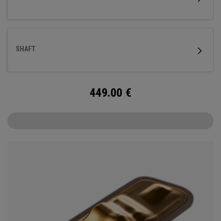
gefrästem Titan ausgestattet und verfügt über unseren
neuen SL 90 Stroke Lab Stahlschaft.
SHAFT
449.00
€