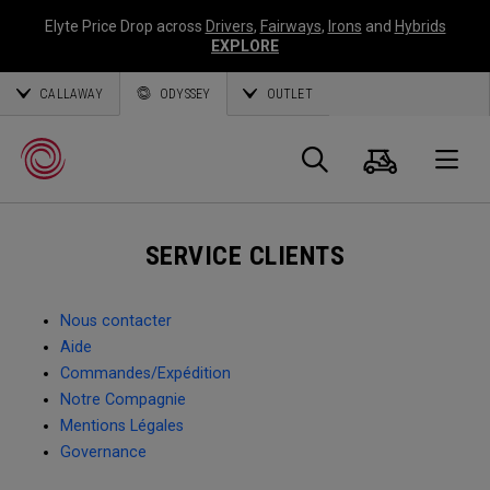
Elyte Price Drop across
Drivers
,
Fairways
,
Irons
and
Hybrids
EXPLORE
CALLAWAY
ODYSSEY
OUTLET
Panier
Recherch
O
SERVICE CLIENTS
Callaway
Golf
Nous contacter
Aide
Commandes/Expédition
Notre Compagnie
Mentions Légales
Governance