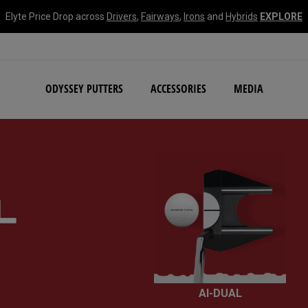
Elyte Price Drop across
Drivers
,
Fairways
,
Irons
and
Hybrids
EXPLORE
NEW Damascus Milled C
ODYSSEY PUTTERS
ACCESSORIES
MEDIA
AWAY
AI-DUAL