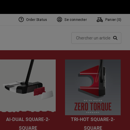
Order Status
Se connecter
Panier (
0
)
NEW Tri-Hot Square 2 Square
ollection
Rech
Putters
RECHE
AI-DUAL SQUARE-2-
TRI-HOT SQUARE-2-
SQUARE
SQUARE