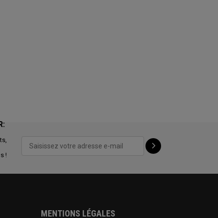
R:
ts,
s !
MENTIONS LÉGALES