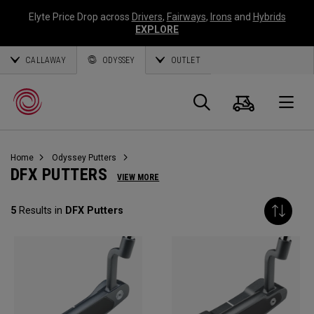
Elyte Price Drop across
Drivers
,
Fairways
,
Irons
and
Hybrids
EXPLORE
CALLAWAY
ODYSSEY
OUTLET
Panier
Recherch
O
Home
Odyssey Putters
Callaway
DFX PUTTERS
VIEW MORE
Golf
5
Results in
DFX Putters