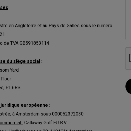
sses
stré en Angleterre et au Pays de Galles sous le numéro
21
o de TVA GB591853114
se du siège social
:
ssom Yard
 Floor
es, E1 6RS
é juridique européenne
:
istrée; à Amsterdam sous 000052372030
ommercial :
Callaway Golf EU B.V.