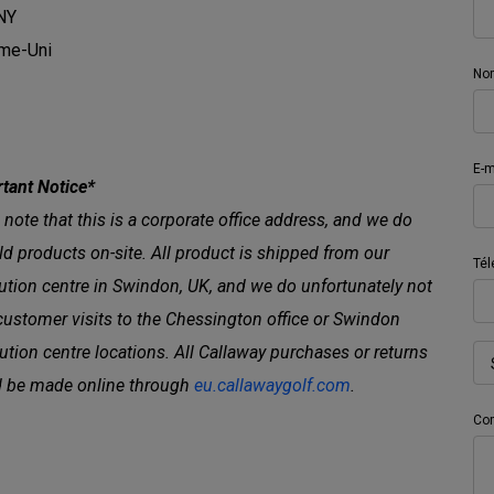
NY
me-Uni
Nom
E-m
tant Notice*
 note that this is a corporate office address, and we do
ld products on-site. All product is shipped from our
Tél
bution centre in Swindon, UK, and we do unfortunately not
customer visits to the Chessington office or Swindon
bution centre locations. All Callaway purchases or returns
 be made online through
eu.callawaygolf.com
.
Co