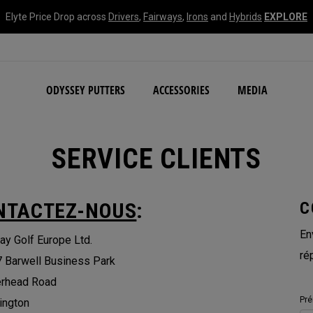
Elyte Price Drop across
Drivers
,
Fairways
,
Irons
and
Hybrids
EXPLORE
NEW Damascus Milled C
ODYSSEY PUTTERS
ACCESSORIES
MEDIA
SERVICE CLIENTS
NTACTEZ-NOUS
:
C
En
ay Golf Europe Ltd.
ré
7 Barwell Business Park
erhead Road
Pr
ington