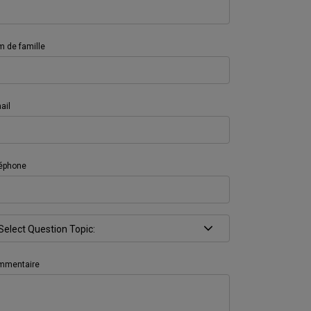
 de famille
ail
éphone
mmentaire