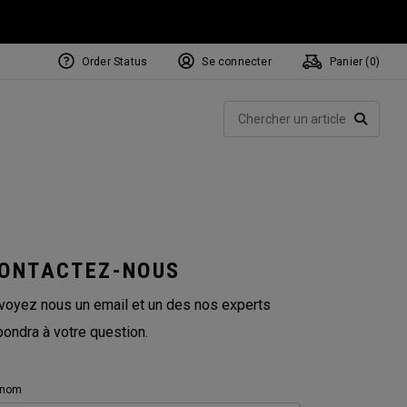
Order Status
Se connecter
Panier (
0
)
NEW Tri-Hot Square 2 Square
ollection
Rech
Putters
RECHE
ONTACTEZ-NOUS
voyez nous un email et un des nos experts
pondra à votre question.
énom