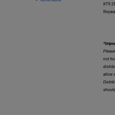
KT9 2
Royau
*Impor
Please
not ho
distri
allow 
Distri
should