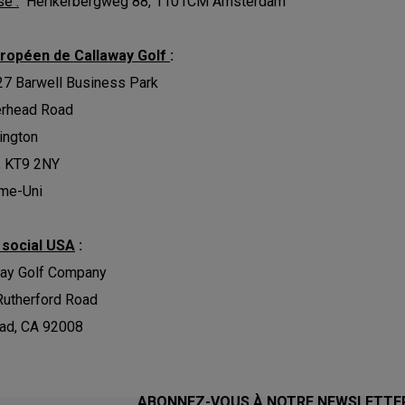
e :
Herikerbergweg 88, 1101CM Amsterdam
ropéen de Callaway Golf
:
27 Barwell Business Park
erhead Road
ington
, KT9 2NY
me-Uni
 social USA
:
way Golf Company
Rutherford Road
ad, CA 92008
ABONNEZ-VOUS À NOTRE NEWSLETTE