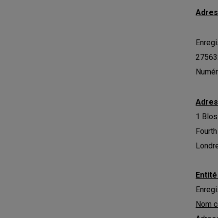
Adre
Enregi
27563
Numér
Adres
1 Blo
Fourth
Londr
Entit
Enreg
Nom c