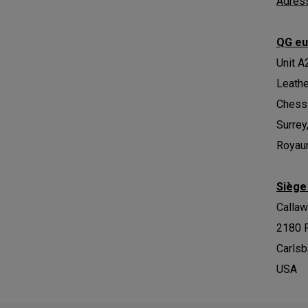
Adress
QG eu
Unit A
Leath
Chess
Surrey
Royau
Siège
Calla
2180 
Carlsb
USA