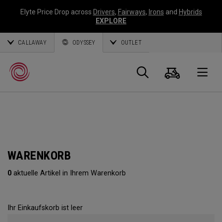
Elyte Price Drop across
Drivers
,
Fairways
,
Irons
and
Hybrids
EXPLORE
CALLAWAY
ODYSSEY
OUTLET
Warenk
Suche
O
Callaway
Golf
WARENKORB
0
aktuelle Artikel in Ihrem Warenkorb
Ihr Einkaufskorb ist leer