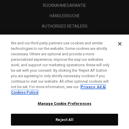
RÜCKNAHMEGARANTIE
HÄNDLERSUCHE
AUTHORISED RETAILERS
SCAM AWARENESS
We and our third-party partners use cookies and similar
UNTERNEHMENSPROFIL
technologies to run the website. Some cookies are strictly
necessary. Others are optional and provide a more
RECHTLICHES-
personalized experience, improve the way our websites
work, and support our marketing operations; these will only
be set with your consent. By clicking the ‘Reject All' button
you are agreeing to only strictly necessary cookies if you
continue to visit our website. All other optional cookies will
not be set. For more information, see our
Privacy, Ad &
Cookies Policy
Manage Cookie Preferences
Reject All