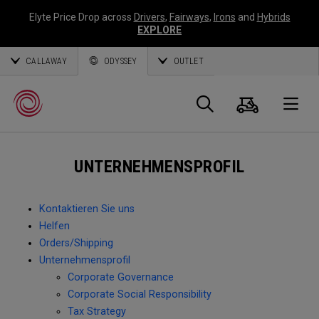
Elyte Price Drop across
Drivers
,
Fairways
,
Irons
and
Hybrids
EXPLORE
CALLAWAY
ODYSSEY
OUTLET
Warenk
Suche
O
UNTERNEHMENSPROFIL
Callaway
Golf
Kontaktieren Sie uns
Helfen
Orders/Shipping
Unternehmensprofil
Corporate Governance
Corporate Social Responsibility
Tax Strategy