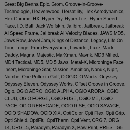
Great Big Bertha Epic, Grom, Groove-in-Groove-
Technologie, Heavenwood, Hersatility, Hex Aerodynamics,
Hex Chrome, HX, Hyper Dry, Hyper-Lite, Hyper Speed
Face, I.D. Ball, Jack Wolfskin, Jailbird, Jailbreak, Jailbreak
AI Speed Frame, Jailbreak AI Velocity Blades, JAWS MD5,
Jaws Raw, Jewel Jam, Kings of Distance, Legacy, Life On
Tour, Longer From Everywhere, Lowrider, Luxe, Mack
Daddy, Magna, Majestic, MarXman, Mavrik, MD3 Milled,
MD4 Tactical, MD5, MD 5 Jaws, Metal-X, Microhinge Face
Insert, Microhinge Star, Mission: Ambition, Nanuk, NipIt,
Number One Putter in Golf, O OGIO, O Works, Odyssey,
Odyssey Eleven, Odyssey Works, Offset Groove in Groove,
Ogio, OGIO AERO, OGIO ALPHA, OGIO ARORA, OGIO
CLUB, OGIO FORGE, OGIO FUSE, OGIO ME, OGIO
PACE, OGIO RENEGADE, OGIO RISE, OGIO SAVAGE,
OGIO SHADOW, OGIO XIX, OptiColor, Opti Flex, Opti Grip,
Opti Shield, OptiFit, OptiTherm, Opti Vent, ORG 7, ORG
14, ORG 15, Paradym, Paradym X, Paw Print, PRESTIGE