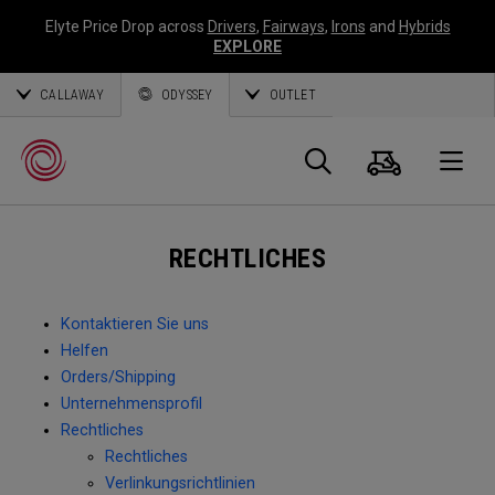
Elyte Price Drop across
Drivers
,
Fairways
,
Irons
and
Hybrids
EXPLORE
CALLAWAY
ODYSSEY
OUTLET
Warenk
Suche
O
RECHTLICHES
Callaway
Golf
Kontaktieren Sie uns
Helfen
Orders/Shipping
Unternehmensprofil
Rechtliches
Rechtliches
Verlinkungsrichtlinien