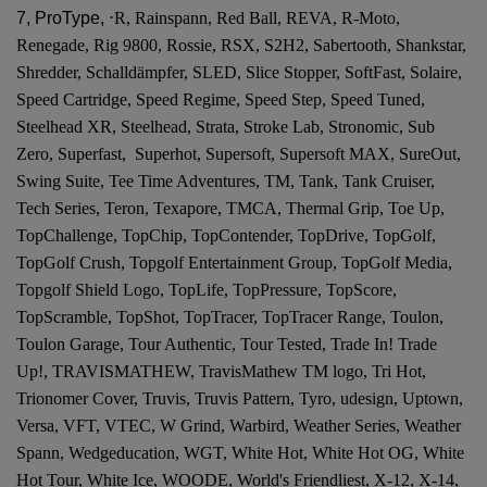
7, ProType,
⋅R, Rainspann, Red Ball, REVA, R-Moto,
Renegade, Rig 9800, Rossie, RSX, S2H2, Sabertooth, Shankstar,
Shredder, Schalldämpfer, SLED, Slice Stopper, SoftFast, Solaire,
Speed Cartridge, Speed Regime, Speed Step, Speed Tuned,
Steelhead XR, Steelhead, Strata, Stroke Lab, Stronomic, Sub
Zero, Superfast, Superhot, Supersoft, Supersoft MAX, SureOut,
Swing Suite, Tee Time Adventures, TM, Tank, Tank Cruiser,
Tech Series, Teron, Texapore, TMCA, Thermal Grip, Toe Up,
TopChallenge, TopChip, TopContender, TopDrive, TopGolf,
TopGolf Crush, Topgolf Entertainment Group, TopGolf Media,
Topgolf Shield Logo, TopLife, TopPressure, TopScore,
TopScramble, TopShot, TopTracer, TopTracer Range, Toulon,
Toulon Garage, Tour Authentic, Tour Tested, Trade In! Trade
Up!, TRAVISMATHEW, TravisMathew TM logo, Tri Hot,
Trionomer Cover, Truvis, Truvis Pattern, Tyro, udesign, Uptown,
Versa, VFT, VTEC, W Grind, Warbird, Weather Series, Weather
Spann, Wedgeducation, WGT, White Hot, White Hot OG, White
Hot Tour, White Ice, WOODE, World's Friendliest, X-12, X-14,