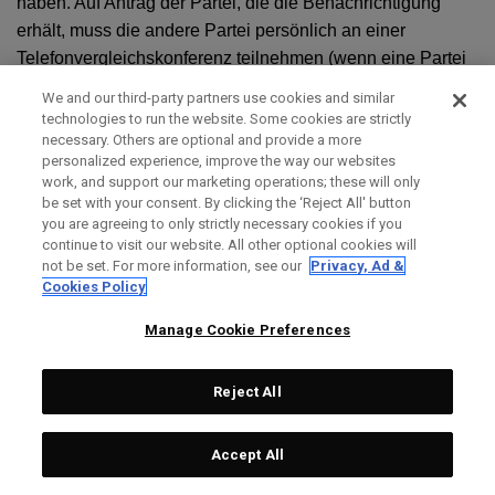
haben. Auf Antrag der Partei, die die Benachrichtigung
erhält, muss die andere Partei persönlich an einer
Telefonvergleichskonferenz teilnehmen (wenn eine Partei
durch einen Anwalt vertreten wird, kann auch ein Anwalt
We and our third-party partners use cookies and similar
teilnehmen), um den Anspruch zu erörtern. Wenn die
technologies to run the website. Some cookies are strictly
Forderung nicht innerhalb von sechzig (60) Tagen nach
necessary. Others are optional and provide a more
personalized experience, improve the way our websites
Erhalt der Mitteilung (diese Frist kann im Einvernehmen
work, and support our marketing operations; these will only
zwischen Ihnen und uns verlängert werden) beigelegt wird,
be set with your consent. By clicking the ‘Reject All' button
können Sie oder Topgolf Callaway Brands ein
you are agreeing to only strictly necessary cookies if you
continue to visit our website. All other optional cookies will
Schiedsverfahren einleiten, das mit dem unten
not be set. For more information, see our
Privacy, Ad &
beschriebenen Verfahren übereinstimmt. Die Einhaltung
Cookies Policy
und der Abschluss dieses informellen
Manage Cookie Preferences
Streitbeilegungsverfahrens ist eine aufschiebende
Bedingung für die Einreichung eines Antrags auf ein
Schiedsverfahren. Die Verjährungsfrist und die Fristen für
Reject All
die Einreichung von Gebühren für ein formelles
Schiedsverfahren werden gewahrt, während sich die
Accept All
Parteien an diesem informellen Streitbeilegungsverfahren