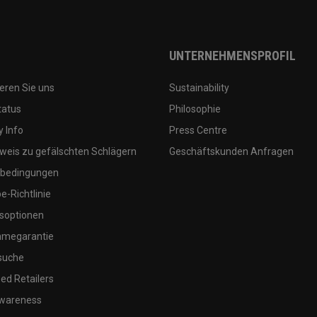
UNTERNEHMENSPROFIL
eren Sie uns
Sustainability
tatus
Philosophie
 Info
Press Centre
weis zu gefälschten Schlägern
Geschäftskunden Anfragen
bedingungen
-Richtlinie
soptionen
megarantie
suche
ed Retailers
wareness