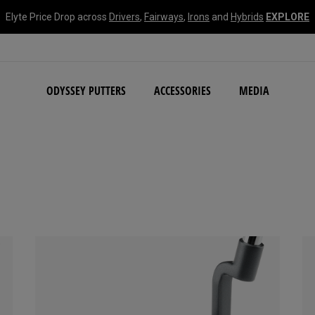
Elyte Price Drop across
Drivers
,
Fairways
,
Irons
and
Hybrids
EXPLORE
NEW Damascus Milled C
ODYSSEY PUTTERS
ACCESSORIES
MEDIA