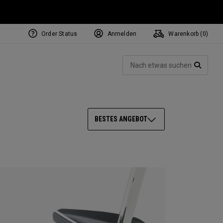
Order Status
Anmelden
Warenkorb (
0
)
NEW Tri-Hot Square 2 Square
ollection
Such
Putters
SUCH
BESTES ANGEBOT