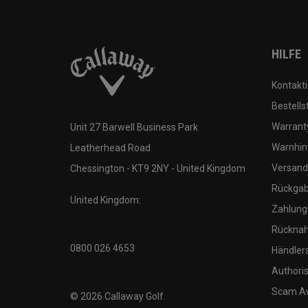
HILFE
Kontakti
Bestells
Warranty
Unit 27 Barwell Business Park
Warnhin
Leatherhead Road
Versand
Chessington - KT9 2NY - United Kingdom
Rückgabe
United Kingdom:
Zahlung
Rücknah
0800 026 4653
Händler
Authoris
Scam A
©
2026
Callaway Golf.