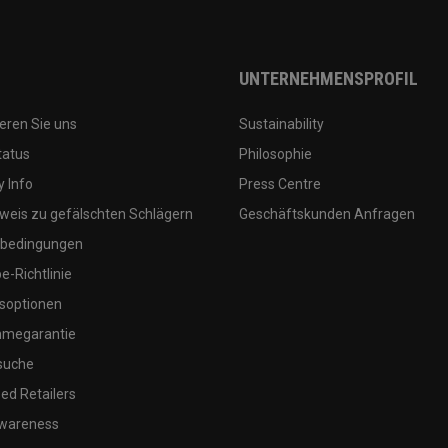
UNTERNEHMENSPROFIL
eren Sie uns
Sustainability
tatus
Philosophie
 Info
Press Centre
weis zu gefälschten Schlägern
Geschäftskunden Anfragen
bedingungen
-Richtlinie
soptionen
megarantie
suche
ed Retailers
wareness