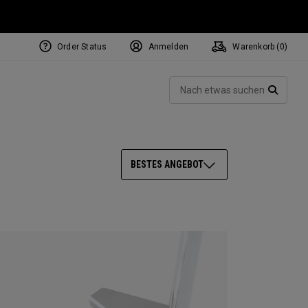
Order Status
Anmelden
Warenkorb (
0
)
NEW Tri-Hot Square 2 Square
ollection
Such
Putters
SUCH
BESTES ANGEBOT