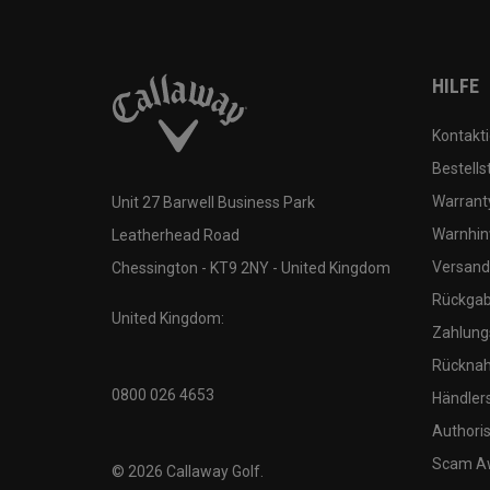
HILFE
Kontakti
Bestells
Warranty
Unit 27 Barwell Business Park
Warnhin
Leatherhead Road
Versand
Chessington - KT9 2NY - United Kingdom
Rückgabe
United Kingdom:
Zahlung
Rücknah
0800 026 4653
Händler
Authoris
Scam A
©
2026
Callaway Golf.