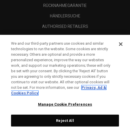
RÜCKNAHMEGARANTIE
HÄNDLERSUCHE
AUTHORISED RETAILERS
SCAM AWARENESS
We and our third-party partners use cookies and similar
UNTERNEHMENSPROFIL
technologies to run the website. Some cookies are strictly
necessary. Others are optional and provide a more
RECHTLICHES-
personalized experience, improve the way our websites
work, and support our marketing operations; these will only
be set with your consent. By clicking the ‘Reject All' button
you are agreeing to only strictly necessary cookies if you
continue to visit our website. All other optional cookies will
not be set. For more information, see our
Privacy, Ad &
Cookies Policy
Manage Cookie Preferences
Reject All