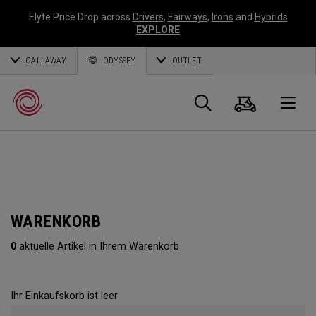
Elyte Price Drop across
Drivers
,
Fairways
,
Irons
and
Hybrids
EXPLORE
CALLAWAY
ODYSSEY
OUTLET
Warenk
Suche
O
Callaway
Golf
WARENKORB
0
aktuelle Artikel in Ihrem Warenkorb
Ihr Einkaufskorb ist leer