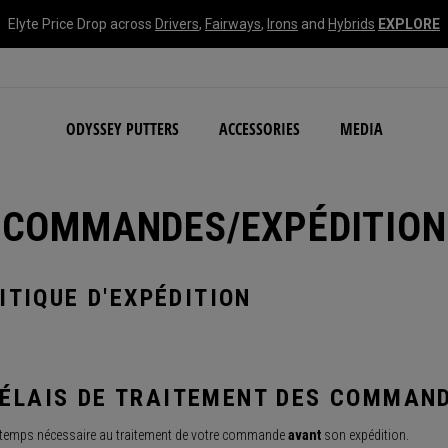
Elyte Price Drop across
Drivers
,
Fairways
,
Irons
and
Hybrids
EXPLORE
NEW Damascus Milled C
ODYSSEY PUTTERS
ACCESSORIES
MEDIA
COMMANDES/EXPÉDITION
ITIQUE D'EXPÉDITION
ÉLAIS DE TRAITEMENT DES COMMAND
 temps nécessaire au traitement de votre commande
avant
son expédition.