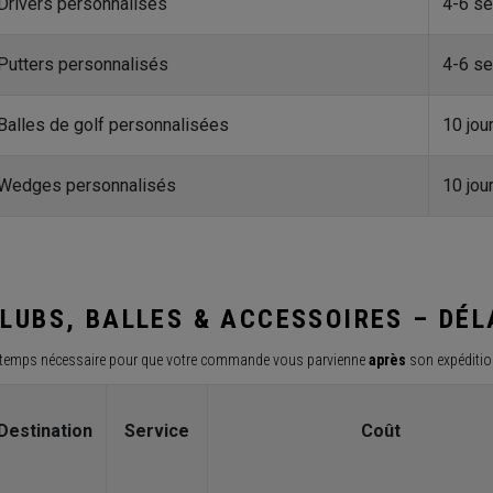
Drivers personnalisés
4-6 s
Putters personnalisés
4-6 s
Balles de golf personnalisées
10 jou
Wedges personnalisés
10 jou
LUBS, BALLES & ACCESSOIRES – DÉL
 temps nécessaire pour que votre commande vous parvienne
après
son expéditio
Destination
Service
Coût