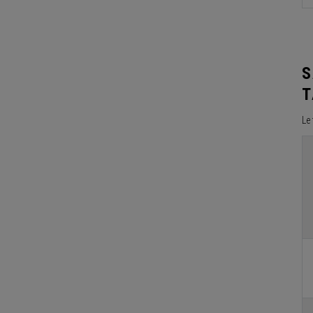
S
T
Le