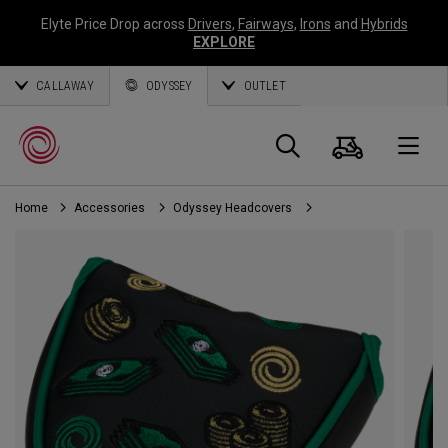
Elyte Price Drop across
Drivers
,
Fairways
,
Irons
and
Hybrids
EXPLORE
CALLAWAY
ODYSSEY
OUTLET
Panier
Recherch
O
Home
Accessories
Odyssey Headcovers
Callaway
Golf