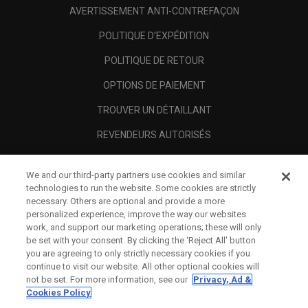
AVERTISSEMENT ANTI-CONTREFAÇON
POLITIQUE D'EXPÉDITION
POLITIQUE DE RETOUR
OPTIONS DE PAIEMENT
TROUVER UN DÉTAILLANT
REVENDEURS AUTORISÉS
SCAM AWARENESS
We and our third-party partners use cookies and similar
A PROPOS
technologies to run the website. Some cookies are strictly
necessary. Others are optional and provide a more
MENTIONS LÉGALES
personalized experience, improve the way our websites
work, and support our marketing operations; these will only
be set with your consent. By clicking the ‘Reject All' button
you are agreeing to only strictly necessary cookies if you
continue to visit our website. All other optional cookies will
not be set. For more information, see our
Privacy, Ad &
Cookies Policy