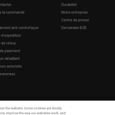
ntacter
Durabilité
de la commande
Notre entreprise
e
Centre de presse
sement anti-contrefaçon
Demandes B2B
e d'expédition
e de retour
 de paiement
un détaillant
urs autorisés
wareness
run the website. Some cookies are strictly
ence, improve the way our websites work, and