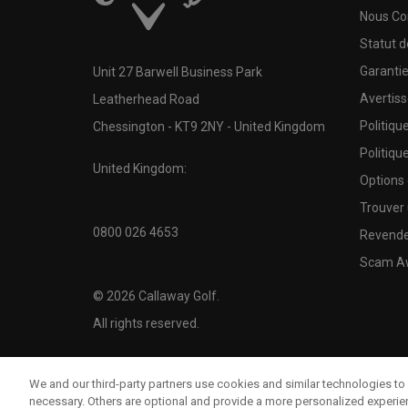
Nous Co
Statut 
Garanti
Unit 27 Barwell Business Park
Avertis
Leatherhead Road
Politiqu
Chessington - KT9 2NY - United Kingdom
Politiqu
United Kingdom:
Options
Trouver 
0800 026 4653
Revende
Scam A
©
2026
Callaway Golf.
All rights reserved.
We and our third-party partners use cookies and similar technologies to 
necessary. Others are optional and provide a more personalized experi