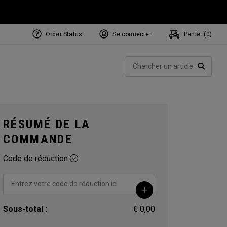
Order Status
Se connecter
Panier (
0
)
NEW Tri-Hot Square 2 Square
ollection
Rech
Putters
RECHE
RÉSUMÉ DE LA
COMMANDE
Code de réduction
Sous-total :
€ 0,00