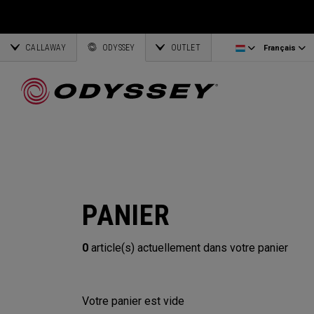
Ai-One Silver
Odyssey Headcovers
Lettonie
CALLAWAY
AI-One Milled Silver
Putter Grips
Corporate Business
English
Estonie
ODYSSEY
OUTLET
Français
DFX Putters
Weight Kits
Deutsch
Grèce
Online Putter Selector
Tout voir Accessories
Partnerships
Français
Lituanie
Callaway Golf
PANIER
0
article(s) actuellement dans votre panier
Votre panier est vide