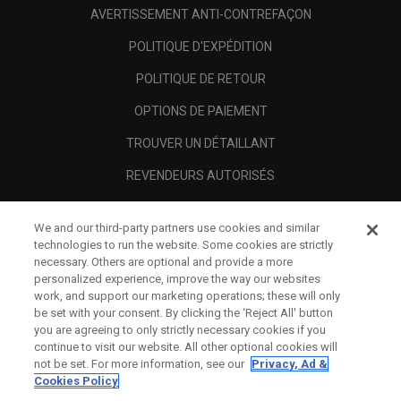
AVERTISSEMENT ANTI-CONTREFAÇON
POLITIQUE D'EXPÉDITION
POLITIQUE DE RETOUR
OPTIONS DE PAIEMENT
TROUVER UN DÉTAILLANT
REVENDEURS AUTORISÉS
SCAM AWARENESS
We and our third-party partners use cookies and similar
A PROPOS
technologies to run the website. Some cookies are strictly
necessary. Others are optional and provide a more
MENTIONS LÉGALES
personalized experience, improve the way our websites
work, and support our marketing operations; these will only
be set with your consent. By clicking the ‘Reject All' button
you are agreeing to only strictly necessary cookies if you
continue to visit our website. All other optional cookies will
not be set. For more information, see our
Privacy, Ad &
Cookies Policy