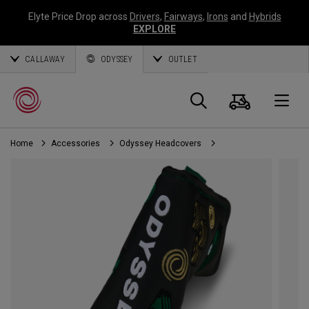
Elyte Price Drop across
Drivers
,
Fairways
,
Irons
and
Hybrids
EXPLORE
CALLAWAY
ODYSSEY
OUTLET
Panier
Recherch
O
Home
Accessories
Odyssey Headcovers
Callaway
Golf