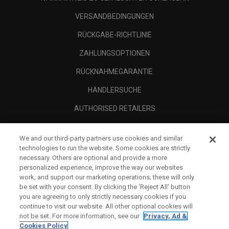
VERSANDBEDINGUNGEN
RÜCKGABE-RICHTLINIE
ZAHLUNGSOPTIONEN
RÜCKNAHMEGARANTIE
HÄNDLERSUCHE
AUTHORISED RETAILERS
SCAM AWARENESS
We and our third-party partners use cookies and similar
UNTERNEHMENSPROFIL
technologies to run the website. Some cookies are strictly
necessary. Others are optional and provide a more
RECHTLICHES-
personalized experience, improve the way our websites
work, and support our marketing operations; these will only
be set with your consent. By clicking the ‘Reject All' button
you are agreeing to only strictly necessary cookies if you
continue to visit our website. All other optional cookies will
not be set. For more information, see our
Privacy, Ad &
Cookies Policy