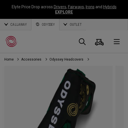
Elyte Price Drop across
Drivers
,
Fairways
,
Irons
and
Hybrids
EXPLORE
CALLAWAY
ODYSSEY
OUTLET
Warenk
Suche
O
Home
Accessories
Odyssey Headcovers
Callaway
Golf