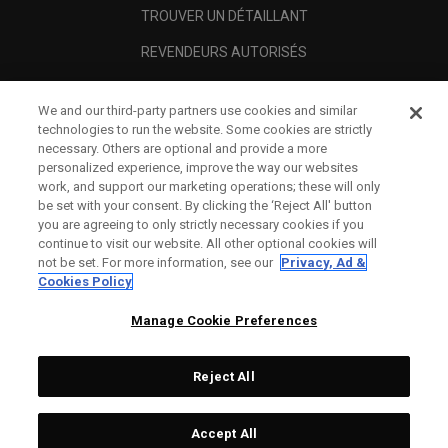
TROUVER UN DÉTAILLANT
REVENDEURS AUTORISÉS
SCAM AWARENESS
We and our third-party partners use cookies and similar
A PROPOS
technologies to run the website. Some cookies are strictly
necessary. Others are optional and provide a more
MENTIONS LÉGALES
personalized experience, improve the way our websites
work, and support our marketing operations; these will only
be set with your consent. By clicking the ‘Reject All' button
you are agreeing to only strictly necessary cookies if you
continue to visit our website. All other optional cookies will
not be set. For more information, see our
Privacy, Ad &
Cookies Policy
Manage Cookie Preferences
Reject All
©
2026
Topgolf Callaway Brands.
Accept All
Specs
CONFIGURE
All rights reserved.