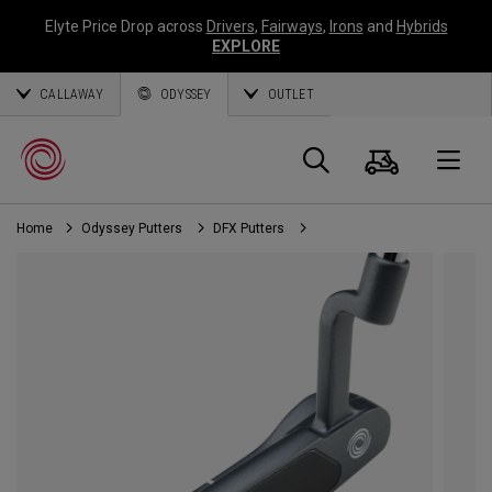
Elyte Price Drop across
Drivers
,
Fairways
,
Irons
and
Hybrids
EXPLORE
CALLAWAY
ODYSSEY
OUTLET
Panier
Recherch
O
Home
Odyssey Putters
DFX Putters
Callaway
Golf