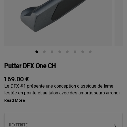
Putter DFX One CH
169.00
€
Le DFX #1 présente une conception classique de lame
lestée en pointe et au talon avec des amortisseurs arrondis
et un hosel crank, ce qui lui donne à ce putter un toe hang
notable particulièrement adapté aux coups avec une
rotation de la face et un arc importants. Ce putter est doté
de notre insert DFX le plus doux, et est doté d’un shaft en
DEXTÉRITÉ:
acier et d’un grip pistol. (Les grips surdimensionnés et