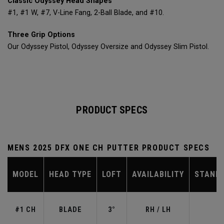
Classic Odyssey Head Shapes
#1, #1 W, #7, V-Line Fang, 2-Ball Blade, and #10.
Three Grip Options
Our Odyssey Pistol, Odyssey Oversize and Odyssey Slim Pistol.
PRODUCT SPECS
MENS 2025 DFX ONE CH PUTTER PRODUCT SPECS
MODEL
HEAD TYPE
LOFT
AVAILABILITY
STAND
#1 CH
BLADE
3°
RH / LH