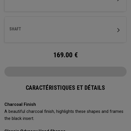
pistol fins sont des options personnalisées.)
SHAFT
169.00
€
CARACTÉRISTIQUES ET DÉTAILS
Charcoal Finish
A beautiful charcoal finish, highlights these shapes and frames
the black insert.