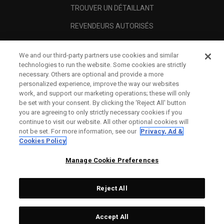
TROUVER UN DÉTAILLANT
REVENDEURS AUTORISÉS
SCAM AWARENESS
We and our third-party partners use cookies and similar
A PROPOS
technologies to run the website. Some cookies are strictly
necessary. Others are optional and provide a more
MENTIONS LÉGALES
personalized experience, improve the way our websites
work, and support our marketing operations; these will only
be set with your consent. By clicking the ‘Reject All' button
you are agreeing to only strictly necessary cookies if you
continue to visit our website. All other optional cookies will
not be set. For more information, see our
Privacy, Ad &
Cookies Policy
Manage Cookie Preferences
Reject All
©
2026
Topgolf Callaway Brands.
Accept All
Specs
CONFIGURE
All rights reserved.