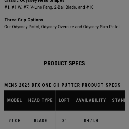
Classic Odyssey Head Shapes
#1, #1 W, #7, V-Line Fang, 2-Ball Blade, and #10.
Three Grip Options
Our Odyssey Pistol, Odyssey Oversize and Odyssey Slim Pistol.
PRODUCT SPECS
MENS 2025 DFX ONE CH PUTTER PRODUCT SPECS
MODEL
HEAD TYPE
LOFT
AVAILABILITY
STAND
#1 CH
BLADE
3°
RH / LH