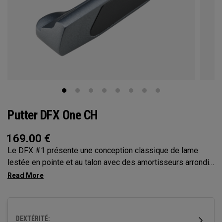
Putter DFX One CH
169.00
€
Le DFX #1 présente une conception classique de lame
lestée en pointe et au talon avec des amortisseurs arrondis
et un hosel crank, ce qui lui donne à ce putter un toe hang
notable particulièrement adapté aux coups avec une
rotation de la face et un arc importants. Ce putter est doté
de notre insert DFX le plus doux, et est doté d’un shaft en
DEXTÉRITÉ:
acier et d’un grip pistol. (Les grips surdimensionnés et