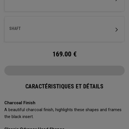
pistol fins sont des options personnalisées.)
SHAFT
169.00
€
CARACTÉRISTIQUES ET DÉTAILS
Charcoal Finish
A beautiful charcoal finish, highlights these shapes and frames
the black insert.