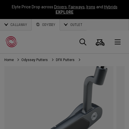
Elyte Price Drop across
Drivers
,
Fairways
,
Irons
and
Hybrids
EXPLORE
CALLAWAY
ODYSSEY
OUTLET
Panier
Recherch
O
Home
Odyssey Putters
DFX Putters
Callaway
Golf