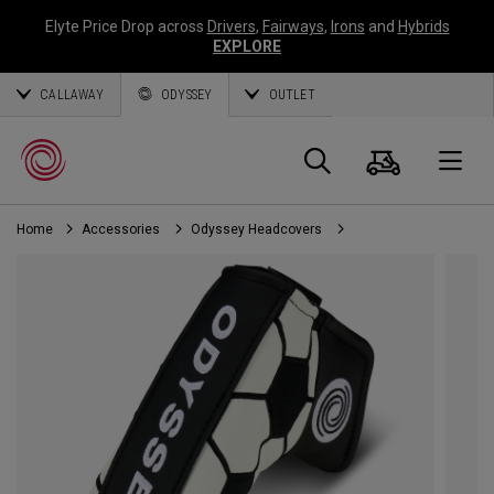
Elyte Price Drop across
Drivers
,
Fairways
,
Irons
and
Hybrids
EXPLORE
CALLAWAY
ODYSSEY
OUTLET
Warenk
Suche
O
Home
Accessories
Odyssey Headcovers
Callaway
Golf