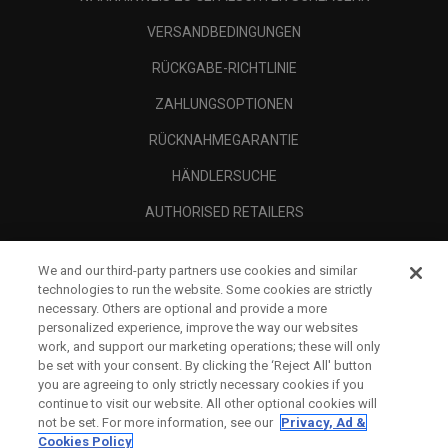
VERSANDBEDINGUNGEN
RÜCKGABE-RICHTLINIE
ZAHLUNGSOPTIONEN
RÜCKNAHMEGARANTIE
HÄNDLERSUCHE
AUTHORISED RETAILERS
SCAM AWARENESS
We and our third-party partners use cookies and similar
UNTERNEHMENSPROFIL
technologies to run the website. Some cookies are strictly
necessary. Others are optional and provide a more
RECHTLICHES-
personalized experience, improve the way our websites
work, and support our marketing operations; these will only
be set with your consent. By clicking the ‘Reject All' button
you are agreeing to only strictly necessary cookies if you
continue to visit our website. All other optional cookies will
not be set. For more information, see our
Privacy, Ad &
Cookies Policy