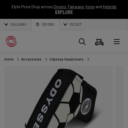
Elyte Price Drop across
Drivers
,
Fairways
,
Irons
and
Hybrids
EXPLORE
CALLAWAY
ODYSSEY
OUTLET
Panier
Recherch
O
Home
Accessories
Odyssey Headcovers
Callaway
Golf