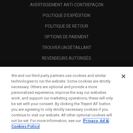
AVERTISSEMENT ANTI-CONTREFAÇON
POLITIQUE D'EXPÉDITION
POLITIQUE DE RETOUR
OPTIONS DE PAIEMENT
TROUVER UN DÉTAILLANT
REVENDEURS AUTORISÉS
SCAM AWARENESS
We and our third-party partners use cookies and similar
A PROPOS
technologies to run the website. Some cookies are strictly
necessary. Others are optional and provide a more
MENTIONS LÉGALES
personalized experience, improve the way our websites
work, and support our marketing operations; these will only
be set with your consent. By clicking the ‘Reject All' button
you are agreeing to only strictly necessary cookies if you
continue to visit our website. All other optional cookies will
not be set. For more information, see our
Privacy, Ad &
Cookies Policy