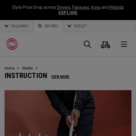
Elyte Price Drop across
Drivers
,
Fairways
,
Irons
and
Hybrids
EXPLORE
CALLAWAY
ODYSSEY
OUTLET
Warenk
Suche
O
Home
Media
Callaway
INSTRUCTION
VIEW MORE
Golf